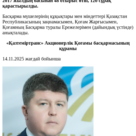
2017 жылдың басынан 48 отырыс өтіп, 120 сұрақ
қарастырылды.
Басқарма мүшелерінің құқықтары мен міндеттері Қазақстан
Республикасының заңнамасымен, Қоғам Жарғысымен,
Қоғамның Басқарма туралы Ережелерімен (дайындық үстінде)
анықталады.
«Қазтеміртранс» Акционерлік Қоғамы басқармасының
құрамы
14.11.2025 жағдай бойынша