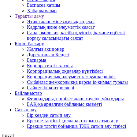
Баспасөз хатшы
Хабарламалар
Тұрақты даму
Этика және мінез-құлық кодексі
Кадрлық және әлеуметтік саясат
Сапа, экология, кәсіби қауіпсіздік және еңбекті
қорғау саласындағы саясат
Корп. басқару
Жалғыз акционер
Директорлар Кеңесі
Басқарма
Корпоративтік хатшы
Корпорациялық оқиғалар күнтізбесі
Корпорациялық әлеуметтік жауапкершілік
Сыбайлас жемқорлыққа қарсы іс-қимыл туралы
Сәйкестік контроллері
Байланыстар
Филиалдары, еншілес және тәуелді ұйымдары
БАҚ-қа арналған байланыс қызметі
Cатып алу
Бір көзден сатып алу
Ерекше тәртіпті қолдана отырып сатып алу
Ерекше тәртіп бойынша ТЖҚ сатып алу тізбесі