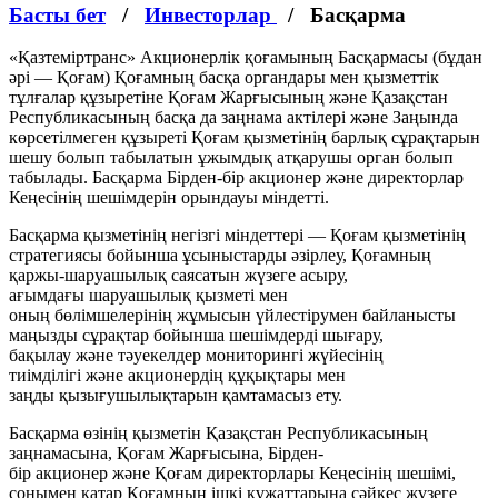
Басты бет
/
Инвесторлар
/
Басқарма
«Қазтеміртранс» Акционерлік қоғамының Басқармасы (бұдан
әрі — Қоғам) Қоғамның басқа органдары мен қызметтік
тұлғалар құзыретіне Қоғам Жарғысының және Қазақстан
Республикасының басқа да заңнама актілері және Заңында
көрсетілмеген құзыреті Қоғам қызметінің барлық сұрақтарын
шешу болып табылатын ұжымдық атқарушы орган болып
табылады. Басқарма Бірден-бір акционер және директорлар
Кеңесінің шешімдерін орындауы міндетті.
Басқарма қызметінің негізгі міндеттері — Қоғам қызметінің
стратегиясы бойынша ұсыныстарды әзірлеу, Қоғамның
қаржы-шаруашылық саясатын жүзеге асыру,
ағымдағы шаруашылық қызметі мен
оның бөлімшелерінің жұмысын үйлестірумен байланысты
маңызды сұрақтар бойынша шешімдерді шығару,
бақылау және тәуекелдер мониторингі жүйесінің
тиімділігі және акционердің құқықтары мен
заңды қызығушылықтарын қамтамасыз ету.
Басқарма өзінің қызметін Қазақстан Республикасының
заңнамасына, Қоғам Жарғысына, Бірден-
бір акционер және Қоғам директорлары Кеңесінің шешімі,
сонымен қатар Қоғамның ішкі құжаттарына сәйкес жүзеге