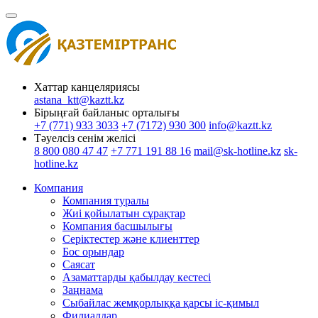
Хаттар канцеляриясы
astana_ktt@kaztt.kz
Бірыңғай байланыс орталығы
+7 (771) 933 3033
+7 (7172) 930 300
info@kaztt.kz
Тәуелсіз сенім желісі
8 800 080 47 47
+7 771 191 88 16
mail@sk-hotline.kz
sk-
hotline.kz
Компания
Компания туралы
Жиі қойылатын сұрақтар
Компания басшылығы
Серіктестер және клиенттер
Бос орындар
Саясат
Азаматтарды қабылдау кестесі
Заңнама
Сыбайлас жемқорлыққа қарсы іс-қимыл
Филиалдар