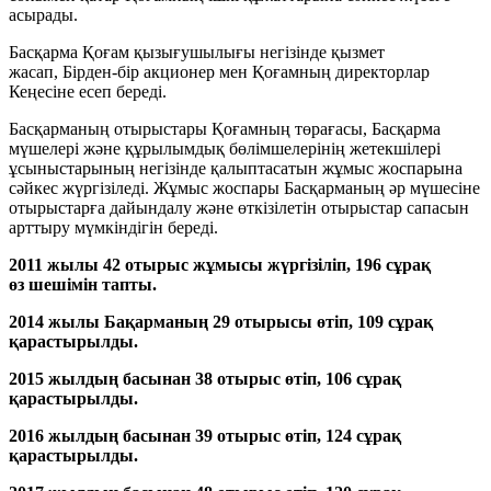
асырады.
Басқарма Қоғам қызығушылығы негізінде қызмет
жасап, Бірден-бір акционер мен Қоғамның директорлар
Кеңесіне есеп береді.
Басқарманың отырыстары Қоғамның төрағасы, Басқарма
мүшелері және құрылымдық бөлімшелерінің жетекшілері
ұсыныстарының негізінде қалыптасатын жұмыс жоспарына
сәйкес жүргізіледі. Жұмыс жоспары Басқарманың әр мүшесіне
отырыстарға дайындалу және өткізілетін отырыстар сапасын
арттыру мүмкіндігін береді.
2011 жылы 42 отырыс жұмысы жүргізіліп, 196 сұрақ
өз шешімін тапты.
2014 жылы Бақарманың 29 отырысы өтіп, 109 сұрақ
қарастырылды.
2015 жылдың басынан 38 отырыс өтіп, 106 сұрақ
қарастырылды.
2016 жылдың басынан 39 отырыс өтіп, 124 сұрақ
қарастырылды.