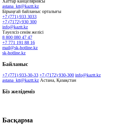
Хаттар канцеляриясы
astana_ktt@kaztt.kz
Бірыңғай байланыс орталығы
+7 (771) 933 3033
+7 (7172) 930 300
info@kaztt.kz
Тәуелсіз сенім желісі
8 800 080 47 47
+7 771 191 88 16
mail@sk-hotline.kz
sk-hotline.kz
Байланыс
+7 (771) 933-30-33
+7 (7172) 930-300
info@kaztt.kz
astana_ktt@kaztt.kz
Астана, Қазақстан
Біз желідеміз
Басқарма