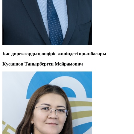
Бас директордың өндіріс жөніндегі орынбасары
Кусаинов Танырберген Мейрамович