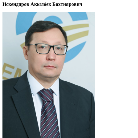
Искендиров Акылбек Бахтиярович