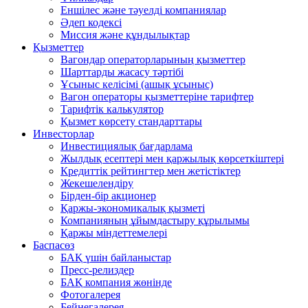
Еншілес және тәуелді компаниялар
Әдеп кодексі
Миссия және құндылықтар
Қызметтер
Вагондар операторларының қызметтер
Шарттарды жасасу тәртібі
Ұсыныс келісімі (ашық ұсыныс)
Вагон операторы қызметтеріне тарифтер
Тарифтік калькулятор
Қызмет көрсету стандарттары
Инвесторлар
Инвестициялық бағдарлама
Жылдық есептері мен қаржылық көрсеткіштері
Кредиттік рейтингтер мен жетістіктер
Жекешелендіру
Бірден-бір акционер
Қаржы-экономикалық қызметі
Компанияның ұйымдастыру құрылымы
Қаржы міндеттемелері
Баспасөз
БАҚ үшін байланыстар
Пресс-релиздер
БАҚ компания жөнінде
Фотогалерея
Бейнегалерея