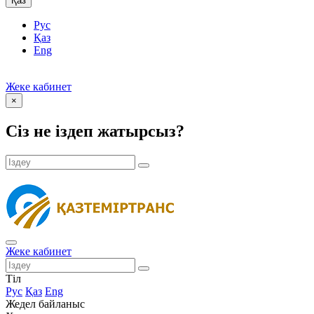
Қаз
Рус
Қаз
Eng
Жеке кабинет
×
Сіз не іздеп жатырсыз?
Жеке кабинет
Тіл
Рус
Қаз
Eng
Жедел байланыс