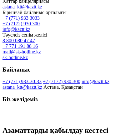
Хаттар канцеляриясы
astana_ktt@kaztt.kz
Бірыңғай байланыс орталығы
+7 (771) 933 3033
+7 (7172) 930 300
info@kaztt.kz
Тәуелсіз сенім желісі
8 800 080 47 47
+7 771 191 88 16
mail@sk-hotline.kz
sk-hotline.kz
Байланыс
+7 (771) 933-30-33
+7 (7172) 930-300
info@kaztt.kz
astana_ktt@kaztt.kz
Астана, Қазақстан
Біз желідеміз
Азаматтарды қабылдау кестесі