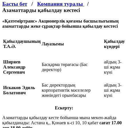
Басты бет
/
Компания туралы
/
Азаматтарды қабылдау кестесі
«Қазтеміртранс» Акционерлік қоғамы басшылығының
азаматтарды жеке сұрақтар бойынша қабылдау кестесі
Қабылдаушының
Қабылдау
Лауазымы
Т.А.Ә.
күндері
Ширяев
айдың 3-
Басқарма төрағасы (Бас
Александр
ші жұма
директор)
Сергеевич
күні
Бас директордың
айдың 3-
Искаков Эдиль
корпоративтік мәселелер
ші жұма
Болатович
жөніндегі орынбасары
күні
Ескерту:
Азаматтарды қабылдау кесте бойынша мына мекен-жайда
қабылданады: Астана қ., Қонаев к-сі 10, 10 қабат
сағат 17.00
ден 18.00 дейін.