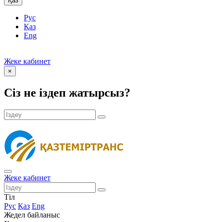
Қаз
Рус
Қаз
Eng
Жеке кабинет
×
Сіз не іздеп жатырсыз?
Жеке кабинет
Тіл
Рус
Қаз
Eng
Жедел байланыс