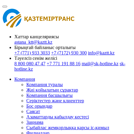
Хаттар канцеляриясы
astana_ktt@kaztt.kz
Бірыңғай байланыс орталығы
+7 (771) 933 3033
+7 (7172) 930 300
info@kaztt.kz
Тәуелсіз сенім желісі
8 800 080 47 47
+7 771 191 88 16
mail@sk-hotline.kz
sk-
hotline.kz
Компания
Компания туралы
Жиі қойылатын сұрақтар
Компания басшылығы
Серіктестер және клиенттер
Бос орындар
Саясат
Азаматтарды қабылдау кестесі
Заңнама
Сыбайлас жемқорлыққа қарсы іс-қимыл
Филиалдар