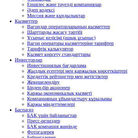
Еншілес және тәуелді компаниялар
Әдеп кодексі
Миссия және құндылықтар
Қызметтер
Вагондар операторларының қызметтер
Шарттарды жасасу тәртібі
Ұсыныс келісімі (ашық ұсыныс)
Вагон операторы қызметтеріне тарифтер
Тарифтік калькулятор
Қызмет көрсету стандарттары
Инвесторлар
Инвестициялық бағдарлама
Жылдық есептері мен қаржылық көрсеткіштері
Кредиттік рейтингтер мен жетістіктер
Жекешелендіру
Бірден-бір акционер
Қаржы-экономикалық қызметі
Компанияның ұйымдастыру құрылымы
Қаржы міндеттемелері
Баспасөз
БАҚ үшін байланыстар
Пресс-релиздер
БАҚ компания жөнінде
Фотогалерея
Бейнегалерея