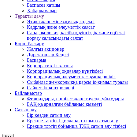
Баспасөз хатшы
Хабарламалар
Тұрақты даму
Этика және мінез-құлық кодексі
Кадрлық және әлеуметтік саясат
Сапа, экология, кәсіби қауіпсіздік және еңбекті
қорғау саласындағы саясат
Корп. басқару
Жалғыз акционер
Директорлар Кеңесі
Басқарма
Корпоративтік хатшы
Корпорациялық оқиғалар күнтізбесі
Корпорациялық әлеуметтік жауапкершілік
Сыбайлас жемқорлыққа қарсы іс-қимыл туралы
Сәйкестік контроллері
Байланыстар
Филиалдары, еншілес және тәуелді ұйымдары
БАҚ-қа арналған байланыс қызметі
Cатып алу
Бір көзден сатып алу
Ерекше тәртіпті қолдана отырып сатып алу
Ерекше тәртіп бойынша ТЖҚ сатып алу тізбесі