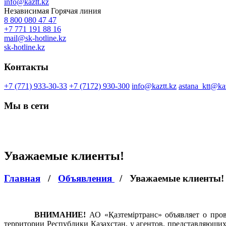
info@kaztt.kz
Независимая Горячая линия
8 800 080 47 47
+7 771 191 88 16
mail@sk-hotline.kz
sk-hotline.kz
Контакты
+7 (771) 933-30-33
+7 (7172) 930-300
info@kaztt.kz
astana_ktt@kaz
Мы в сети
Уважаемые клиенты!
Главная
/
Объявления
/
Уважаемые клиенты!
ВНИМАНИЕ!
АО «Қазтеміртранс» объявляет о пров
территории Республики Казахстан, у агентов, представляющи