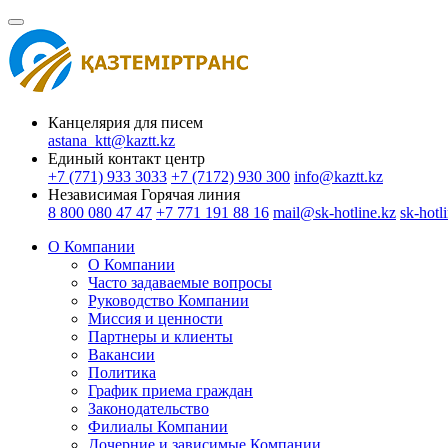
Канцелярия для писем
astana_ktt@kaztt.kz
Единый контакт центр
+7 (771) 933 3033
+7 (7172) 930 300
info@kaztt.kz
Независимая Горячая линия
8 800 080 47 47
+7 771 191 88 16
mail@sk-hotline.kz
sk-hotl
О Компании
О Компании
Часто задаваемые вопросы
Руководство Компании
Миссия и ценности
Партнеры и клиенты
Вакансии
Политика
График приема граждан
Законодательство
Филиалы Компании
Дочерние и зависимые Компании