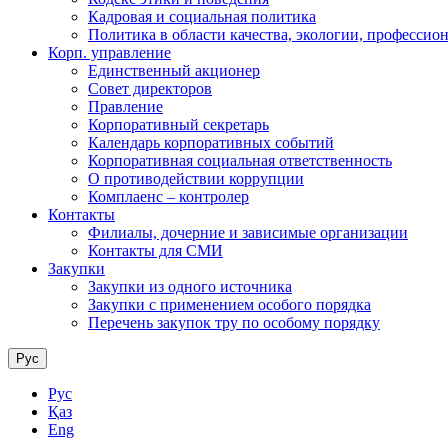
Кадровая и социальная политика
Политика в области качества, экологии, профессио
Корп. управление
Единственный акционер
Совет директоров
Правление
Корпоративный секретарь
Календарь корпоративных событий
Корпоративная социальная ответственность
О противодействии коррупции
Комплаенс – контролер
Контакты
Филиалы, дочерние и зависимые организации
Контакты для СМИ
Закупки
Закупки из одного источника
Закупки с применением особого порядка
Перечень закупок тру по особому порядку
Рус
Рус
Қаз
Eng