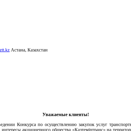
tt.kz
Астана, Казахстан
Уважаемые клиенты!
едении Конкурса по осуществлению закупок услуг транспортн
х интересы акционерного общества «Қазтеміртранс» на территор