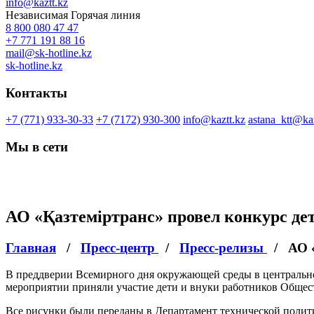
info@kaztt.kz
Независимая Горячая линия
8 800 080 47 47
+7 771 191 88 16
mail@sk-hotline.kz
sk-hotline.kz
Контакты
+7 (771) 933-30-33
+7 (7172) 930-300
info@kaztt.kz
astana_ktt@kaz
Мы в сети
АО «Қазтеміртранс» провел конкурс д
Главная
/
Пресс-центр
/
Пресс-релизы
/
АО 
В преддверии Всемирного дня окружающей среды в центральном
мероприятии приняли участие дети и внуки работников Общества
Все рисунки были переданы в Департамент технической полити