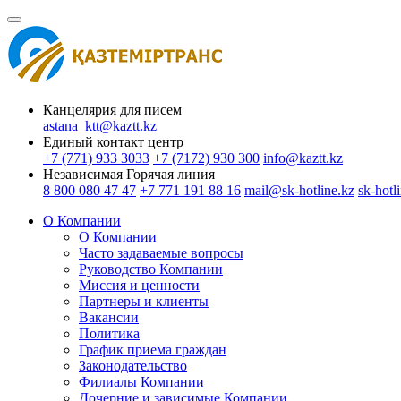
Канцелярия для писем
astana_ktt@kaztt.kz
Единый контакт центр
+7 (771) 933 3033
+7 (7172) 930 300
info@kaztt.kz
Независимая Горячая линия
8 800 080 47 47
+7 771 191 88 16
mail@sk-hotline.kz
sk-hotl
О Компании
О Компании
Часто задаваемые вопросы
Руководство Компании
Миссия и ценности
Партнеры и клиенты
Вакансии
Политика
График приема граждан
Законодательство
Филиалы Компании
Дочерние и зависимые Компании