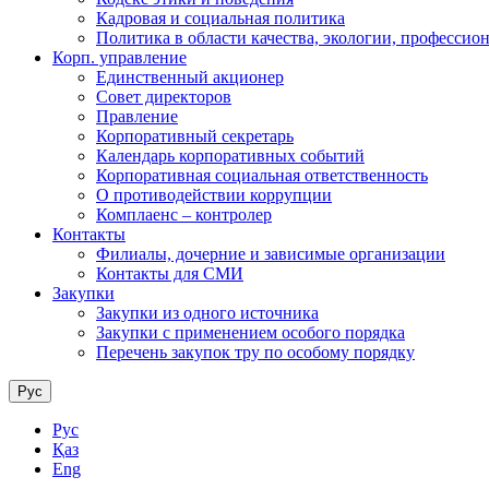
Кадровая и социальная политика
Политика в области качества, экологии, профессио
Корп. управление
Единственный акционер
Совет директоров
Правление
Корпоративный секретарь
Календарь корпоративных событий
Корпоративная социальная ответственность
О противодействии коррупции
Комплаенс – контролер
Контакты
Филиалы, дочерние и зависимые организации
Контакты для СМИ
Закупки
Закупки из одного источника
Закупки с применением особого порядка
Перечень закупок тру по особому порядку
Рус
Рус
Қаз
Eng