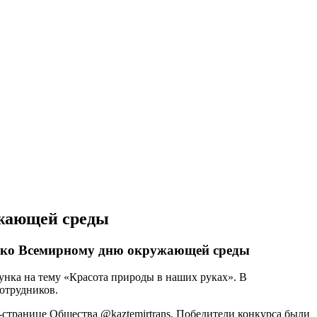
ужающей среды
а ко Всемирному дню окружающей среды
унка на тему «Красота природы в наших руках». В
сотрудников.
-странице Общества @kaztemirtrans. Победители конкурса были